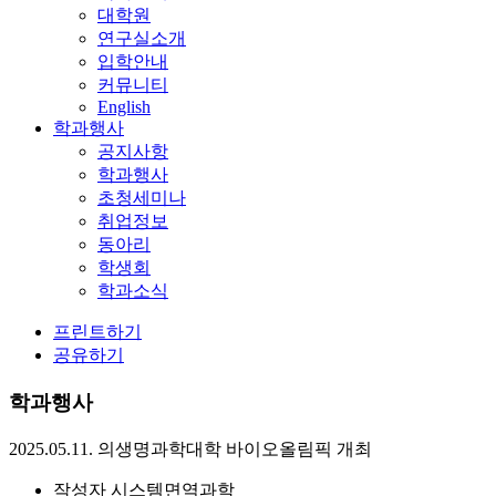
대학원
연구실소개
입학안내
커뮤니티
English
학과행사
공지사항
학과행사
초청세미나
취업정보
동아리
학생회
학과소식
프린트하기
공유하기
학과행사
2025.05.11. 의생명과학대학 바이오올림픽 개최
작성자
시스템면역과학