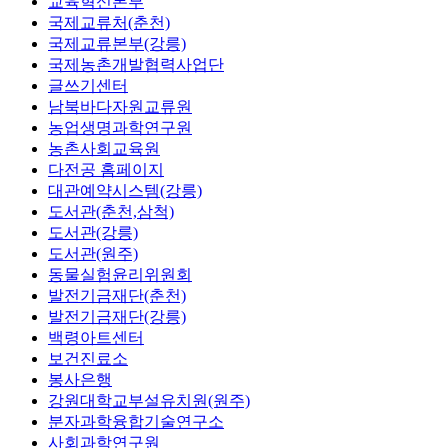
교육혁신본부
국제교류처(춘천)
국제교류본부(강릉)
국제농촌개발협력사업단
글쓰기센터
남북바다자원교류원
농업생명과학연구원
농촌사회교육원
다전공 홈페이지
대관예약시스템(강릉)
도서관(춘천,삼척)
도서관(강릉)
도서관(원주)
동물실험윤리위원회
발전기금재단(춘천)
발전기금재단(강릉)
백령아트센터
보건진료소
봉사은행
강원대학교부설유치원(원주)
분자과학융합기술연구소
사회과학연구원