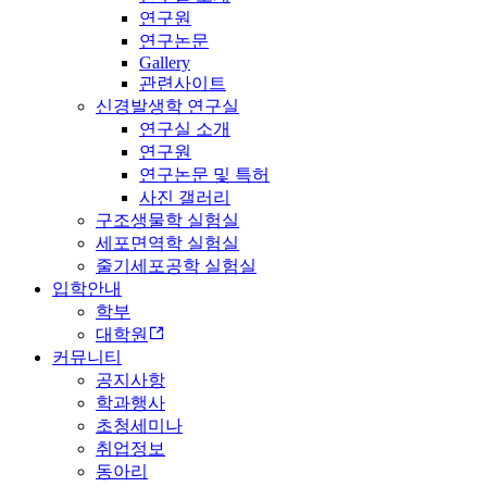
연구원
연구논문
Gallery
관련사이트
신경발생학 연구실
연구실 소개
연구원
연구논문 및 특허
사진 갤러리
구조생물학 실험실
세포면역학 실험실
줄기세포공학 실험실
입학안내
학부
대학원
커뮤니티
공지사항
학과행사
초청세미나
취업정보
동아리