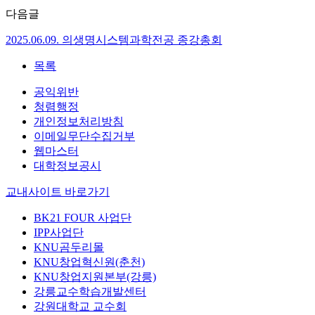
다음글
2025.06.09. 의생명시스템과학전공 종강총회
목록
공익위반
청렴행정
개인정보처리방침
이메일무단수집거부
웹마스터
대학정보공시
교내사이트 바로가기
BK21 FOUR 사업단
IPP사업단
KNU곰두리몰
KNU창업혁신원(춘천)
KNU창업지원본부(강릉)
강릉교수학습개발센터
강원대학교 교수회