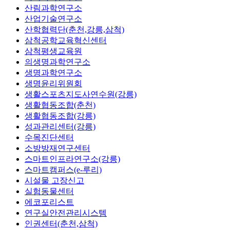
산림과학연구소
산업기술연구소
산학협력단(춘천,강릉,삼척)
삼척공학교육혁신센터
삼척평생교육원
의생명과학연구소
생명과학연구소
생명윤리위원회
생활스포츠지도사연수원(강릉)
생활협동조합(춘천)
생활협동조합(강릉)
성과관리센터(강릉)
수목진단센터
소방방재연구센터
스마트인프라연구소(강릉)
스마트캠퍼스(e-루리)
시설물 고장신고
실험동물센터
에코포리스트
연구실안전관리시스템
인권센터(춘천,삼척)