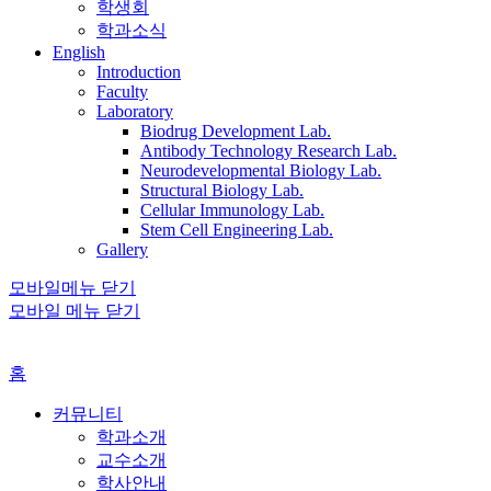
학생회
학과소식
English
Introduction
Faculty
Laboratory
Biodrug Development Lab.
Antibody Technology Research Lab.
Neurodevelopmental Biology Lab.
Structural Biology Lab.
Cellular Immunology Lab.
Stem Cell Engineering Lab.
Gallery
모바일메뉴 닫기
모바일 메뉴 닫기
홈
커뮤니티
학과소개
교수소개
학사안내